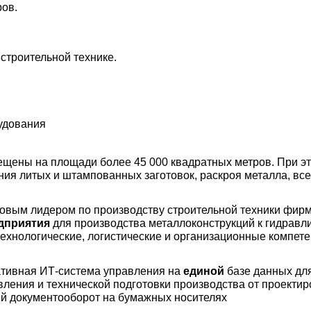
ров.
строительной технике.
удования
ены на площади более 45 000 квадратных метров. При эт
ния литых и штампованных заготовок, раскроя металла, вс
ровым лидером по производству строительной техники фир
дприятия
для производства металлоконструкций к гидравли
хнологические, логистические и организационные компет
тивная ИТ-система управления на
единой
базе данных для
ения и технической подготовки производства от проектиро
й документооборот на бумажных носителях