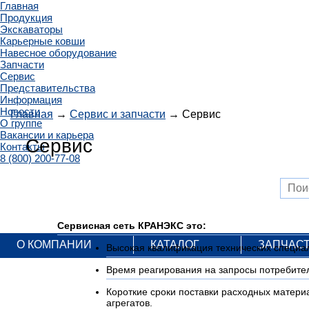
Главная
Продукция
Экскаваторы
Карьерные ковши
Навесное оборудование
Запчасти
Сервис
Представительства
Информация
Новости
Главная
→
Сервис и запчасти
→ Сервис
О группе
Вакансии и карьера
Сервис
Контакты
8 (800) 200-77-08
Сервисная сеть КРАНЭКС это:
О КОМПАНИИ
КАТАЛОГ
ЗАПЧАС
Высокая квалификация технических специал
Время реагирования на запросы потребител
Короткие сроки поставки расходных материа
агрегатов.