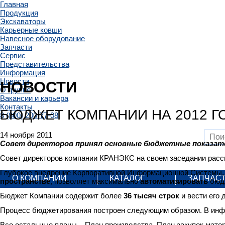
Главная
Продукция
Экскаваторы
Карьерные ковши
Навесное оборудование
Запчасти
Сервис
Представительства
Информация
Новости
НОВОСТИ
О группе
Вакансии и карьера
Контакты
БЮДЖЕТ КОМПАНИИ НА 2012 Г
8 (800) 200-77-08
14 ноября 2011
Совет директоров принял основные бюджетные показател
Совет директоров компании КРАНЭКС на своем заседании рас
Глубокое внедрение Корпоративной Информационной Системы, 
О КОМПАНИИ
КАТАЛОГ
ЗАПЧАС
пространстве
, позволяет максимально
автоматизировать
бюдж
Бюджет Компании содержит более
36 тысяч строк
и вести его
Процесс бюджетирования построен следующим образом. В ин
Все остальные планы – План производства, План закупок матер