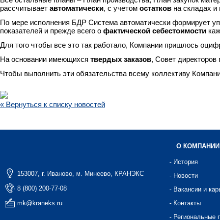
рассчитывает
автоматически
, с учетом
остатков
на складах и
По мере исполнения БДР Система автоматически формирует у
показателей и прежде всего о
фактической себестоимости
каж
Для того чтобы все это так работало, Компании пришлось оциф
На основании имеющихся
твердых заказов
, Совет директоров
Чтобы выполнить эти обязательства всему коллективу Компани
« Вернуться к списку новостей
О КОМПАНИИ
- История
153007, г. Иваново, м. Минеево, КРАНЭКС
- Новости
8 (800) 200-77-08
- Вакансии и кар
mk@kraneks.ru
- Контакты
- Региональные 