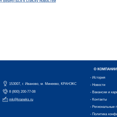
« Вернуться к списку новостей
О КОМПАНИИ
- История
153007, г. Иваново, м. Минеево, КРАНЭКС
- Новости
8 (800) 200-77-08
- Вакансии и кар
mk@kraneks.ru
- Контакты
- Региональные 
- Политика конф