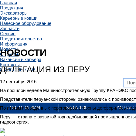
Главная
Продукция
Экскаваторы
Карьерные ковши
Навесное оборудование
Запчасти
Сервис
Представительства
Информация
Новости
НОВОСТИ
О группе
Вакансии и карьера
Контакты
ДЕЛЕГАЦИЯ ИЗ ПЕРУ
8 (800) 200-77-08
12 сентября 2016
На прошлой неделе Машиностроительную Группу КРАНЭКС пос
Представители перуанской стороны ознакомились с производс
О КОМПАНИИ
КАТАЛОГ
ЗАПЧАС
По итогам проведенных переговоров стороны договорились под
Перу — страна с развитой горнодобывающей промышленностью. 
гидроэнергия.