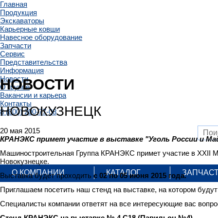
Главная
Продукция
Экскаваторы
Карьерные ковши
Навесное оборудование
Запчасти
Сервис
Представительства
Информация
Новости
НОВОСТИ
О группе
Вакансии и карьера
Контакты
НОВОКУЗНЕЦК
8 (800) 200-77-08
20 мая 2015
КРАНЭКС примет участие в выставке "Уголь России и Май
Машиностроительная Группа КРАНЭКС примет участие в XXII М
Новокузнецке.
О КОМПАНИИ
КАТАЛОГ
ЗАПЧАС
Выставка будет проходить
с 02 по 05 июня 2015 года.
Приглашаем посетить наш стенд на выставке, на котором буду
Специалисты компании ответят на все интересующие вас вопрос
Стенд КРАНЭКС на выставке № 4.С18 (Павильон №4)