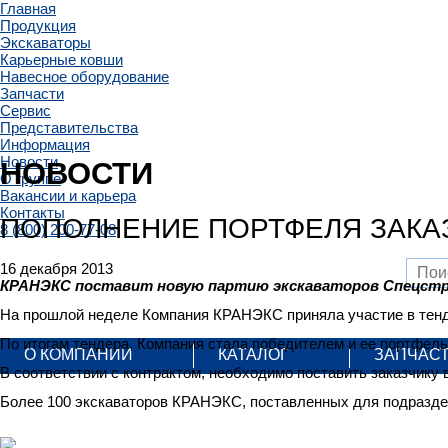
Главная
Продукция
Экскаваторы
Карьерные ковши
Навесное оборудование
Запчасти
Сервис
Представительства
Информация
Новости
НОВОСТИ
О группе
Вакансии и карьера
Контакты
ПОПОЛНЕНИЕ ПОРТФЕЛЯ ЗАКА
8 (800) 200-77-08
16 декабря 2013
КРАНЭКС поставит новую партию экскаваторов Спецст
На прошлой неделе Компания КРАНЭКС приняла участие в тенде
По итогам тендера, Компания стала победителем и ее портфел
О КОМПАНИИ
КАТАЛОГ
ЗАПЧАС
В соответствии с контрактом, необходимо поставить заказчику 
Более 100 экскаваторов КРАНЭКС, поставленных для подраздел