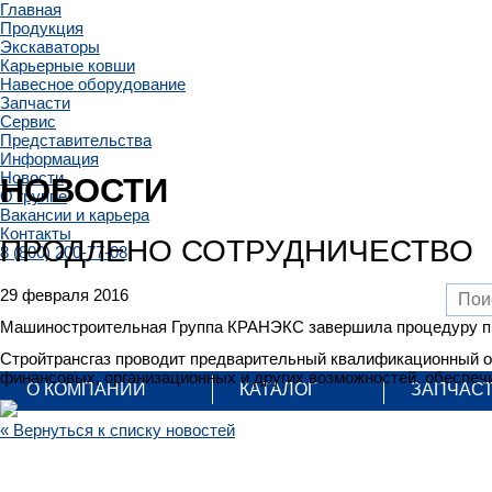
Главная
Продукция
Экскаваторы
Карьерные ковши
Навесное оборудование
Запчасти
Сервис
Представительства
Информация
Новости
НОВОСТИ
О группе
Вакансии и карьера
Контакты
ПРОДЛЕНО СОТРУДНИЧЕСТВО
8 (800) 200-77-08
29 февраля 2016
Машиностроительная Группа КРАНЭКС завершила процедуру прол
Стройтрансгаз проводит предварительный квалификационный от
финансовых, организационных и других возможностей, обеспеч
О КОМПАНИИ
КАТАЛОГ
ЗАПЧАС
« Вернуться к списку новостей