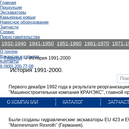
Главная
Продукция
Экскаваторы
Карьерные ковши
Навесное оборудование
Запчасти
Сервис
Представительства
Информация
1932-1940
1941-1950
1951-1960
1961-1970
1971-1
Новости
О группе
Вакансии и карьера
Главная
→ История 1991-2000
Контакты
8 (800) 200-77-08
История 1991-2000.
Первого декабря 1992 года в результате реорганизаци
"Машиностроительная компания КРАНЭКС", главной про
О КОМПАНИИ
КАТАЛОГ
ЗАПЧАС
Были созданы гидравлические экскаваторы EU 423 и E
"Mannesmann Rexroth" (Германия).